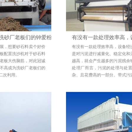
洗砂厂老板们的钟爱粉
有没有一款处理效率高，
发展，想要砂石料卖个好价
有没有一款处理效率高，设备经
板配置洗沙机对于砂石料
是对污泥进行减量化、稳定化和
老板大伤脑筋，对此冠诚
越高，就会产生越多的污泥残余
不高成为洗砂厂老板们的
处理厂而言，污泥的处理与处
二次利用。
杂、且花费高的一部分。带式污
收国外先进技术研制生产的新一
效率高（从进浆浓度0.8-3%可直
优点，它不仅解决了传统普通压
题，同时也解决了网两端料压力