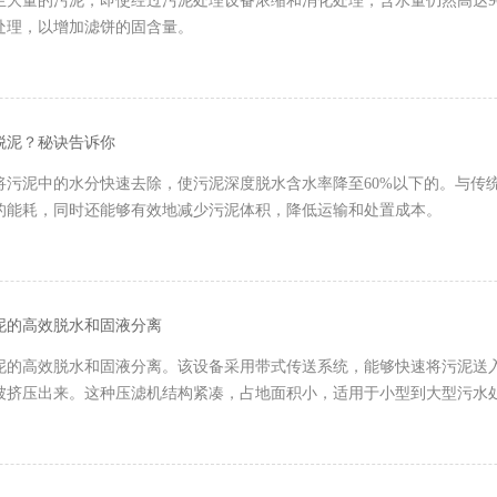
生大量的污泥，即使经过污泥处理设备​浓缩和消化处理，含水量仍然高达
处理，以增加滤饼的固含量。
脱泥？秘诀告诉你
将污泥中的水分快速去除，使污泥深度脱水含水率降至60%以下的。与传
的能耗，同时还能够有效地减少污泥体积，降低运输和处置成本。
泥的高效脱水和固液分离
泥的高效脱水和固液分离。该设备采用带式传送系统，能够快速将污泥送
被挤压出来。这种压滤机结构紧凑，占地面积小，适用于小型到大型污水