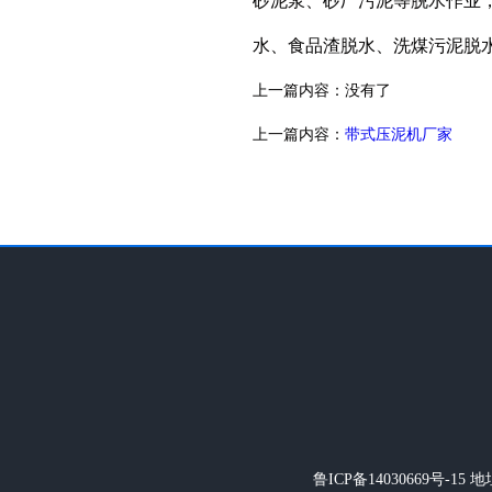
砂泥浆、砂厂污泥等脱水作业
水、食品渣脱水、洗煤污泥脱
上一篇内容：没有了
上一篇内容：
带式压泥机厂家
鲁ICP备14030669号-15
地址